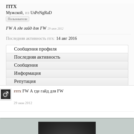
rrrx
Мужской,
из
UsPeNgRaD
Пользователи
FW А где гайд для FW
29 июн 2012
Последняя активность rrrx:
14 авг 2016
Сообщения профиля
Последняя активность
Сообщения
Информация
Репутация
rrrx
FW А где гайд для FW
29 июн 2012