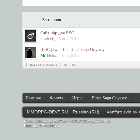
Заголовок
Сайт php для ESO
novicek
,
25 апр 2016
[ESO] iweb for Ether Saga Odyssey
Mr.Fleks
,
4 мар 2015
Показаны темы с 1 по 2 из 2
Главная
Форум
Игры
Ether Saga Odyssey
MMORPG-DEVS.RU
Russian (RU)
Xenforo skin
by
Forum software by XenForo™ ©2010-2012 XenForo Ltd.
Перевод:
XF-Russia.ru