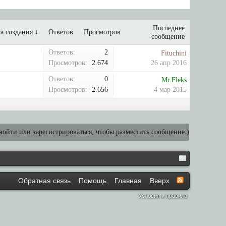
Последнее
а создания ↓
Ответов
Просмотров
сообщение
Ответов:
2
Fituchini
Просмотров:
2.674
26 апр 2016
Ответов:
0
Mr.Fleks
Просмотров:
2.656
4 мар 2015
ойти или зарегистрироваться, чтобы разместить сообщение.)
Обратная связь
Помощь
Главная
Вверх
Условия и правила