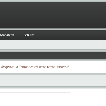
ьзователи
Ban list
 Форума
и
Отказом от ответственности!